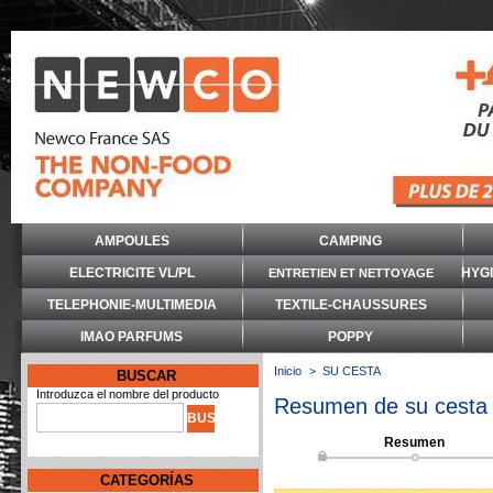
AMPOULES
CAMPING
ELECTRICITE VL/PL
HYG
ENTRETIEN ET NETTOYAGE
TELEPHONIE-MULTIMEDIA
TEXTILE-CHAUSSURES
IMAO PARFUMS
POPPY
Inicio
>
SU CESTA
BUSCAR
Introduzca el nombre del producto
Resumen de su cesta
Resumen
CATEGORÍAS